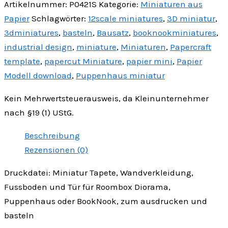
Artikelnummer:
P0421S
Kategorie:
Miniaturen aus
zum
Drucken
Papier
Schlagwörter:
12scale miniatures
,
3D miniatur
,
und
3dminiatures
,
basteln
,
Bausatz
,
booknookminiatures
,
Basteln
industrial design
,
miniature
,
Miniaturen
,
Papercraft
Menge
template
,
papercut Miniature
,
papier mini
,
Papier
Modell download
,
Puppenhaus miniatur
Kein Mehrwertsteuerausweis, da Kleinunternehmer
nach §19 (1) UStG.
Beschreibung
Rezensionen (0)
Druckdatei: Miniatur Tapete, Wandverkleidung,
Fussboden und Tür für Roombox Diorama,
Puppenhaus oder BookNook, zum ausdrucken und
basteln