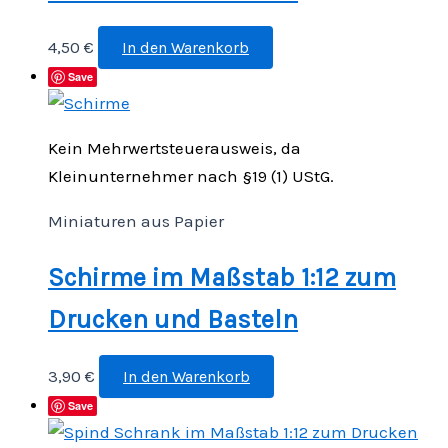
4,50
€
In den Warenkorb
Save
Kein Mehrwertsteuerausweis, da
Kleinunternehmer nach §19 (1) UStG.
Miniaturen aus Papier
Schirme im Maßstab 1:12 zum
Drucken und Basteln
3,90
€
In den Warenkorb
Save