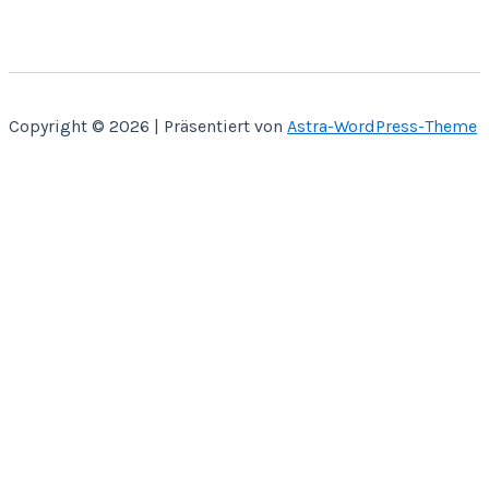
Copyright © 2026 | Präsentiert von
Astra-WordPress-Theme
Home
Über Mich
Bastelbücher
Kontakt
Shop
SVG CUT
Papier Miniaturen
Bauanleitungen
SVG Anleitungen