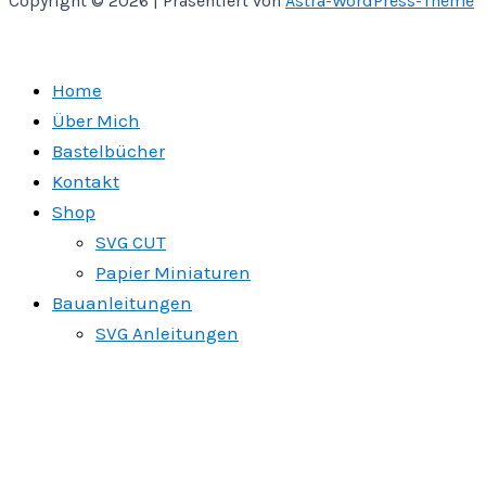
Copyright © 2026 | Präsentiert von
Astra-WordPress-Theme
Home
Über Mich
Bastelbücher
Kontakt
Shop
SVG CUT
Papier Miniaturen
Bauanleitungen
SVG Anleitungen
Anleitungsvideos
Anleitung „magische Miniatur Bücher
basteln“
Impressum
AGB