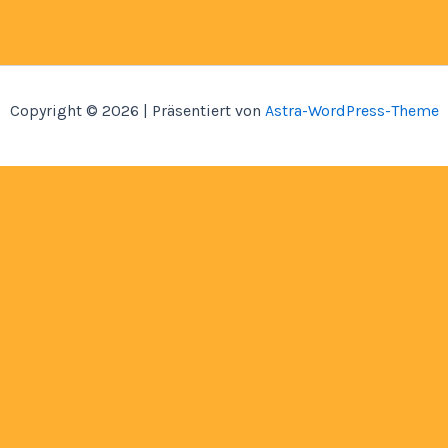
Copyright © 2026 | Präsentiert von
Astra-WordPress-Theme
Home
Über Mich
Bastelbücher
Kontakt
Shop
SVG CUT
Papier Miniaturen
Bauanleitungen
SVG Anleitungen
Anleitungsvideos