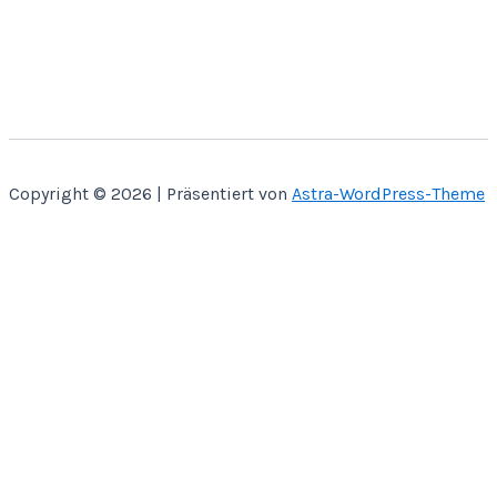
Copyright © 2026 | Präsentiert von
Astra-WordPress-Theme
Home
Über Mich
Bastelbücher
Kontakt
Shop
SVG CUT
Papier Miniaturen