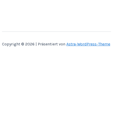
Copyright © 2026 | Präsentiert von
Astra-WordPress-Theme
Home
Über Mich
Bastelbücher
Kontakt
Shop
SVG CUT
Papier Miniaturen