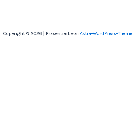
Copyright © 2026 | Präsentiert von
Astra-WordPress-Theme
Home
Über Mich
Bastelbücher
Kontakt
Shop
SVG CUT
Papier Miniaturen
Bauanleitungen
SVG Anleitungen
Anleitungsvideos