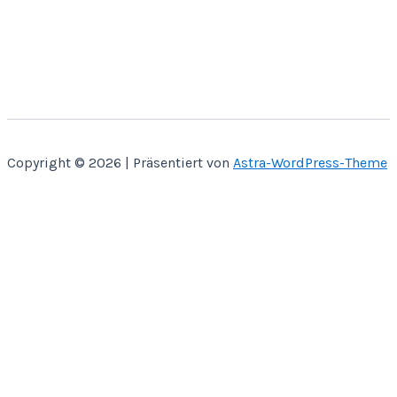
Copyright © 2026 | Präsentiert von
Astra-WordPress-Theme
Home
Über Mich
Bastelbücher
Kontakt
Shop
SVG CUT
Papier Miniaturen