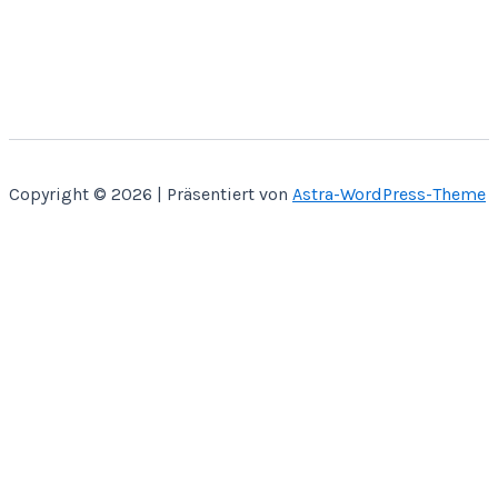
Copyright © 2026 | Präsentiert von
Astra-WordPress-Theme
Home
Über Mich
Bastelbücher
Kontakt
Shop
SVG CUT
Papier Miniaturen