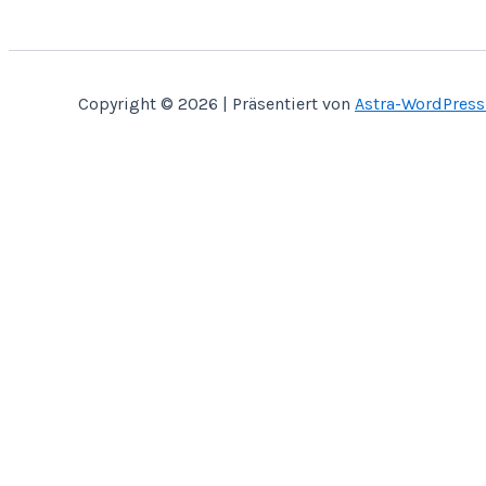
Copyright © 2026 | Präsentiert von
Astra-WordPres
Home
Über Mich
Bastelbücher
Kontakt
Shop
SVG CUT
Papier Miniaturen
Bauanleitungen
SVG Anleitungen
Anleitungsvideos