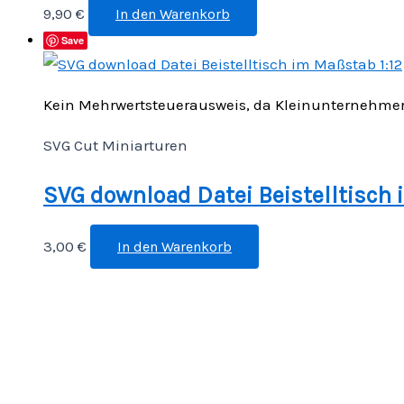
9,90
€
In den Warenkorb
Save
Kein Mehrwertsteuerausweis, da Kleinunternehmer 
SVG Cut Miniarturen
SVG download Datei Beistelltisch 
3,00
€
In den Warenkorb