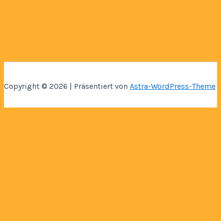
Copyright © 2026 | Präsentiert von
Astra-WordPress-Theme
Home
Über Mich
Bastelbücher
Kontakt
Shop
SVG CUT
Papier Miniaturen